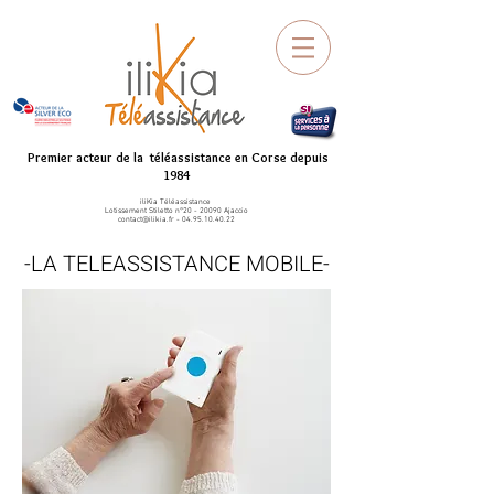
Premier acteur de la téléassistance en Corse depuis
1984
iliKia Téléassistance
Lotissement Stiletto n°
20 - 20090
Ajaccio
contact@ilikia.fr
-
04.95.10.40.22
-LA TELEASSISTANCE MOBILE-